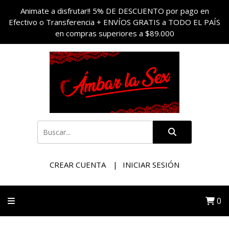
Animate a disfrutar!! 5% DE DESCUENTO por pago en
Efectivo o Transferencia + ENVÍOS GRATIS a TODO EL PAÍS
en compras superiores a $89.000
CREAR CUENTA
INICIAR SESIÓN
0