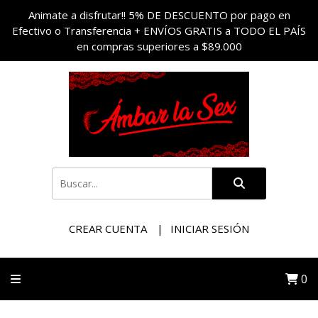
Animate a disfrutar!! 5% DE DESCUENTO por pago en
Efectivo o Transferencia + ENVÍOS GRATIS a TODO EL PAÍS
en compras superiores a $89.000
CREAR CUENTA
INICIAR SESIÓN
0