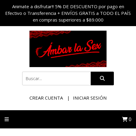
Animate a disfrutar!! 5% DE DESCUENTO por pago en
Efectivo o Transferencia + ENVÍOS GRATIS a TODO EL PAÍS
en compras superiores a $89.000
CREAR CUENTA
INICIAR SESIÓN
0