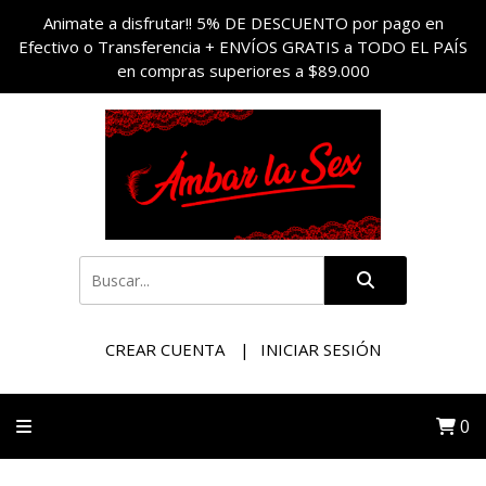
Animate a disfrutar!! 5% DE DESCUENTO por pago en
Efectivo o Transferencia + ENVÍOS GRATIS a TODO EL PAÍS
en compras superiores a $89.000
CREAR CUENTA
INICIAR SESIÓN
0