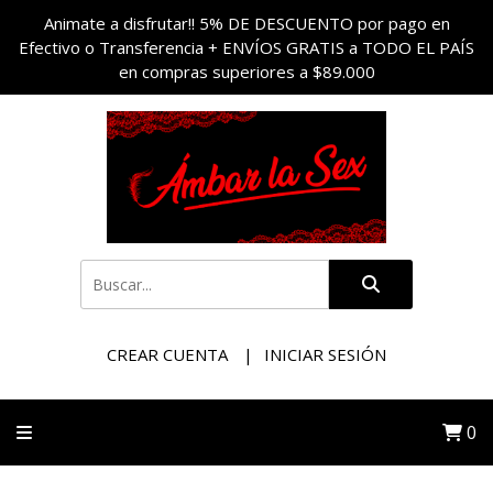
Animate a disfrutar!! 5% DE DESCUENTO por pago en
Efectivo o Transferencia + ENVÍOS GRATIS a TODO EL PAÍS
en compras superiores a $89.000
CREAR CUENTA
INICIAR SESIÓN
0