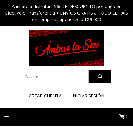
Animate a disfrutar!! 5% DE DESCUENTO por pago en
Efectivo o Transferencia + ENVÍOS GRATIS a TODO EL PAÍS
en compras superiores a $89.000
CREAR CUENTA
INICIAR SESIÓN
0