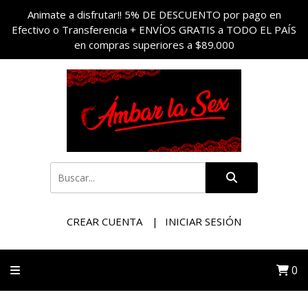
Animate a disfrutar!! 5% DE DESCUENTO por pago en
Efectivo o Transferencia + ENVÍOS GRATIS a TODO EL PAÍS
en compras superiores a $89.000
CREAR CUENTA
INICIAR SESIÓN
0